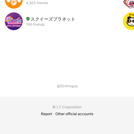
4,953 friends
スクイーズプラネット
749 friends
@504hngoq
© LY Corporation
Report
Other official accounts