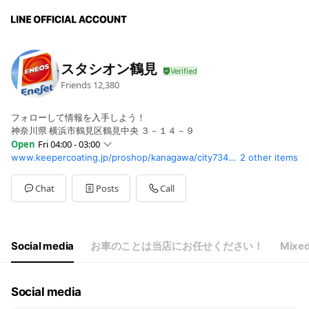
スタシオン鶴見
Friends
12,380
フォローして情報を入手しよう！
神奈川県 横浜市鶴見区鶴見中央 ３－１４－９
Open
Fri 04:00 - 03:00
www.keepercoating.jp/proshop/kanagawa/city734/05740/
2 other items
Sun
04:00 - 03:00
Mon
04:00 - 03:00
Tue
04:00 - 03:00
Chat
Posts
Call
Wed
04:00 - 03:00
Thu
04:00 - 03:00
Fri
04:00 - 03:00
Sat
04:00 - 03:00
Social media
お車のことは当店にお任せください！
Mixed
Social media