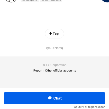
Top
@504hlnmq
© LY Corporation
Report
Other official accounts
Chat
Country or region:
Japan