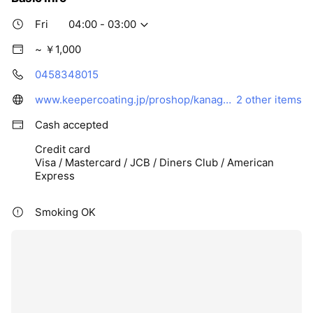
Fri
04:00 - 03:00
~ ￥1,000
0458348015
www.keepercoating.jp/proshop/kanagawa/city734/05740/
2 other items
Cash accepted
Credit card
Visa / Mastercard / JCB / Diners Club / American
Express
Smoking OK