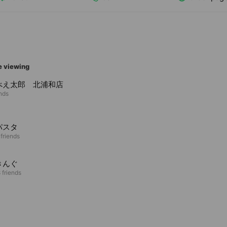
e viewing
べえ太郎 北浦和店
ends
パスタ
 friends
きんぐ
 friends