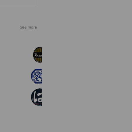
See more
タリーズコーヒー
1,149,440 friends
じんべえ太郎 川越西口店
1,788 friends
Book
はま寿司
4,787,091 friends