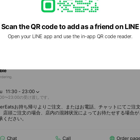
46 埼玉県 さいたま市大宮区 大門町3-197 星野第2ビル1階
7分
Scan the QR code to add as a friend on LINE
lable
Open your LINE app and use the in-app QR code reader.
ble
rdering.
u
11:30 - 23:00
:00〜23:00の受け渡しです。
berEatsお持ち帰りよりご注文、またはお電話、チャットにてご注
。店頭ご注文の場合、店内の混雑状況によってお待たせする場合が
承ください。
Chat
Call
Order pag