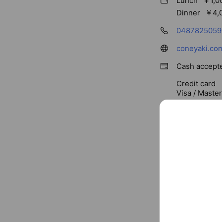
Lunch
￥1,0
Dinner
￥4,0
0487825059
coneyaki.co
Cash accept
Credit card
Visa / Maste
30 seats, no