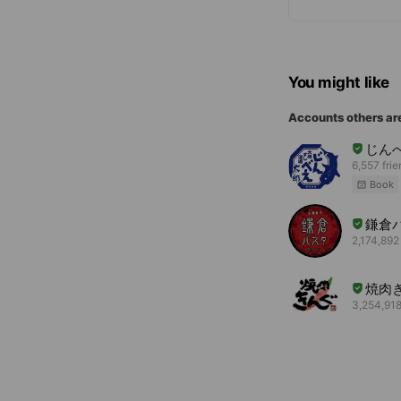
You might like
Accounts others ar
じん
6,557 fri
Book
鎌倉
2,174,892
焼肉
3,254,918