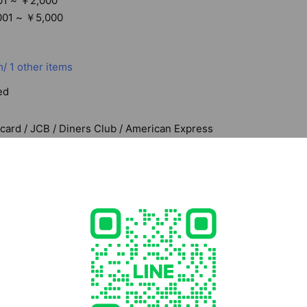
01 ~ ￥2,000
01 ~ ￥5,000
m/
1 other items
ed
rcard / JCB / Diners Club / American Express
 smoking