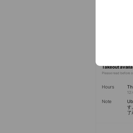
〒330-08
大宮駅東口徒歩
Takeout avai
Takeout
Takeout availa
Please read before o
Hours
Th
12
Note
U
す
了