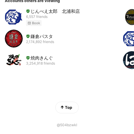
Accounts others are viewing
じんべえ太郎 北浦和店
6,557 friends
Book
鎌倉パスタ
2,174,892 friends
焼肉きんぐ
3,254,918 friends
Top
@504bzwkl