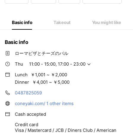
Wed
11:00 - 15:00,17:00 - 23:00
Thu
11:00 - 15:00,17:00 - 23:00
Fri
11:00 - 15:00,17:00 - 23:00
Sat
11:00 - 23:00
Basic info
Takeout
You might like
Basic info
ローマピザとチーズのバル
Thu
11:00 - 15:00, 17:00 - 23:00
Lunch
￥1,001 ~ ￥2,000
Dinner
￥4,001 ~ ￥5,000
0487825059
coneyaki.com/
1 other items
Cash accepted
Credit card
Visa / Mastercard / JCB / Diners Club / American