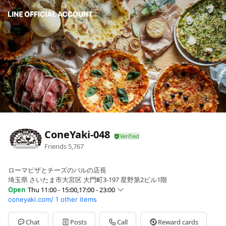
ConeYaki-048
Friends
5,767
ローマピザとチーズのバルの店長
埼玉県 さいたま市大宮区 大門町3-197 星野第2ビル1階
Open
Thu 11:00 - 15:00,17:00 - 23:00
coneyaki.com/
1 other items
Sun
11:00 - 23:00
Mon
11:00 - 15:00,17:00 - 23:00
Tue
11:00 - 15:00,17:00 - 23:00
Chat
Posts
Call
Reward cards