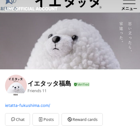
イエタッタ福島
Friends
11
ietatta-fukushima.com/
Chat
Posts
Reward cards