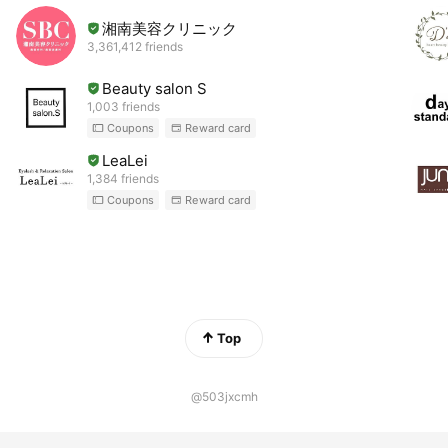
湘南美容クリニック
3,361,412 friends
Beauty salon S
1,003 friends
Coupons
Reward card
LeaLei
1,384 friends
Coupons
Reward card
Top
@503jxcmh