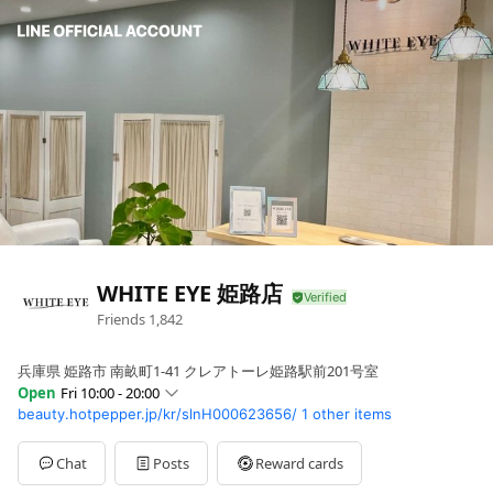
WHITE EYE 姫路店
Friends
1,842
兵庫県 姫路市 南畝町1-41 クレアトーレ姫路駅前201号室
Open
Fri 10:00 - 20:00
beauty.hotpepper.jp/kr/slnH000623656/
1 other items
Sun
10:00 - 20:00
Mon
10:00 - 20:00
Tue
10:00 - 20:00
Chat
Posts
Reward cards
Wed
10:00 - 20:00