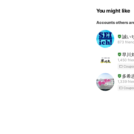
You might like
Accounts others ar
誠い
873 frien
早川
1,450 fri
Coupo
多希
1,339 fri
Coupo