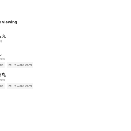
e viewing
ち丸
ds
丸
ends
ns
Reward card
志丸
ends
ns
Reward card