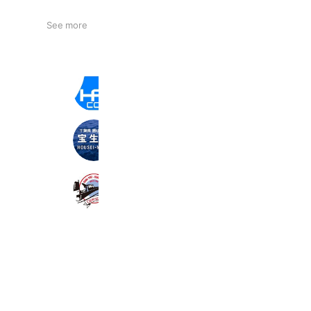
See more
東富士カントリークラブ
1,991 friends
Coupons
Reward card
宝生丸
1,890 friends
Coupons
Reward card
長福丸
854 friends