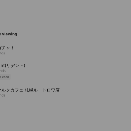
e viewing
ガチャ！
ends
ent(リデント)
ends
d card
マルクカフェ 札幌ル・トロワ店
ends