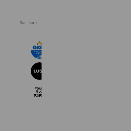
See more
GiGO クレーンゲームオアシス上磯
1,989 friends
Coupons
LUSH北海道エリア
4,957 friends
＝LOVEダンスレッスン【YOANI】
4,015 friends