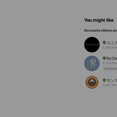
You might like
Accounts others ar
スニ
5,286 fri
Re'D
4,736 fri
Rewar
サン
4,857 fri