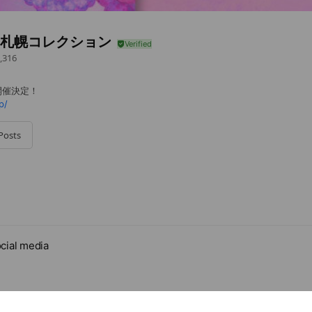
]札幌コレクション
,316
)開催決定！
p/
Posts
cial media