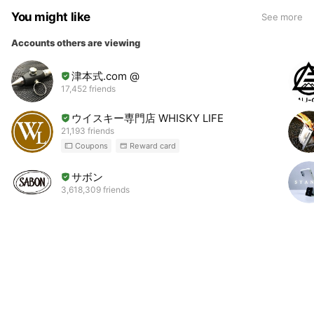
You might like
See more
Accounts others are viewing
津本式.com @
17,452 friends
ウイスキー専門店 WHISKY LIFE
21,193 friends
Coupons
Reward card
サボン
3,618,309 friends