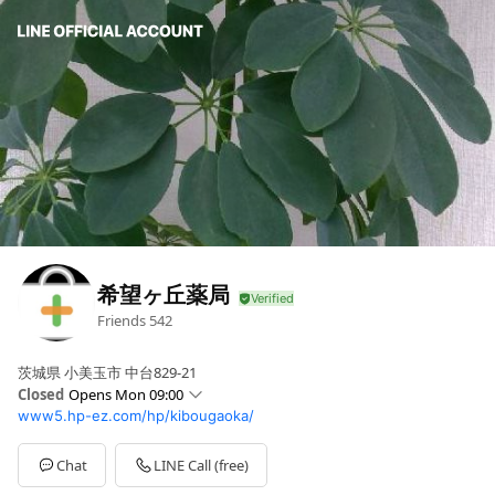
希望ヶ丘薬局
Friends
542
茨城県 小美玉市 中台829-21
Closed
Opens Mon 09:00
www5.hp-ez.com/hp/kibougaoka/
Sun
Closed
Mon
09:00 - 18:00
Tue
09:00 - 18:00
Chat
LINE Call (free)
Wed
09:00 - 17:00