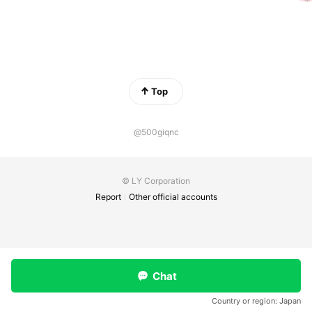
Top
@500giqnc
© LY Corporation
Report
Other official accounts
Chat
Country or region:
Japan