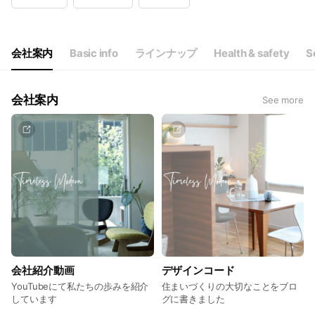
Sat
09:00 - 18:00
Sun
09:00 - 18:00
Wed
Closed
Thu
Closed
会社案内
Basic info
ラインナップ
Health & safety
S
定休日：水曜日/第2.3木曜日/第1日曜日
会社案内
See more
会社紹介動画
デザインコード
YouTubeにて私たちの歩みを紹介
住まいづくりの大切なことをブロ
しています
グに書きました