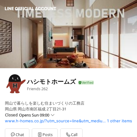
ハシモトホームズ
Friends
262
岡山で暮らしを楽しむ住まいづくりの工務店
岡山県 岡山市南区福成 2丁目21-31
Closed
Opens Sun 09:00
www.h-homes.co.jp/?utm_source=line&utm_medium=profile&utm_campaign=20220305
1 other items
Mon
09:00 - 18:00
Tue
09:00 - 18:00
Fri
09:00 - 18:00
Chat
Posts
Call