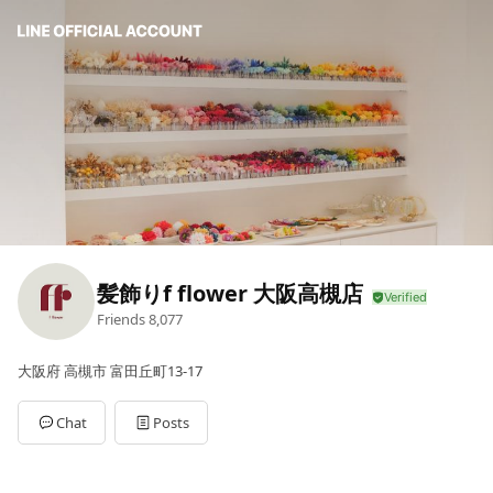
髪飾りf flower 大阪高槻店
Friends
8,077
大阪府 高槻市 富田丘町13-17
Chat
Posts