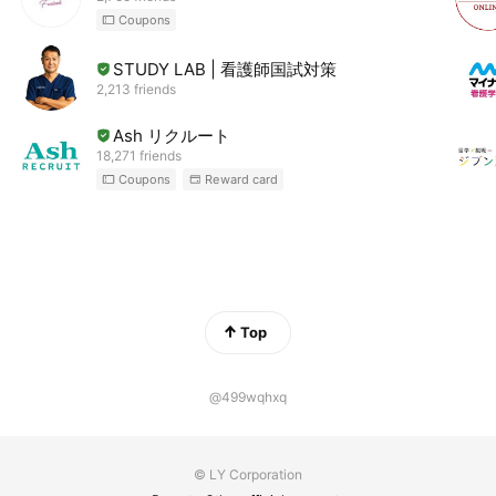
Coupons
STUDY LAB | 看護師国試対策
2,213 friends
Ash リクルート
18,271 friends
Coupons
Reward card
Top
@499wqhxq
© LY Corporation