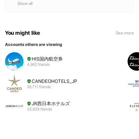
Show all
You might like
See more
Accounts others are viewing
HIS国内航空券
4,962 friends
CANDEOHOTELS_JP
26,711 friends
JR西日本ホテルズ
32,939 friends