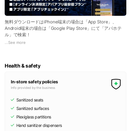
無料ダウンロードはiPhone端末の場合は「App Store」、
Android端末の場合は「Google Play Store」にて「アパホテ
ル」で検索！
※このアプリのご利用には4G LTE/3G/Wi-Fi 通信などが必要と
...
See more
なります。
※アプリのダウンロードには別途通信料が発生いたします。パ
ケット定額制に加入されていない方はご注意ください。
Health & safety
In-store safety policies
Info provided by the business
Sanitized seats
Sanitized surfaces
Plexiglass partitions
Hand sanitizer dispensers