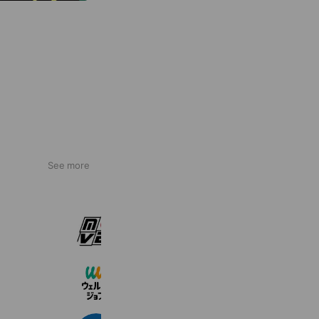
See more
バイトするならムーヴ
175,040 friends
ウェルミージョブLINEアカウント
264,158 friends