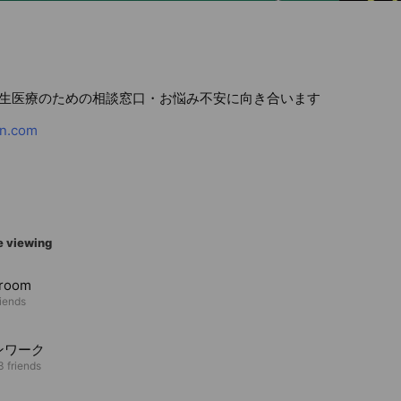
生医療のための相談窓口・お悩み不安に向き合います
an.com
e viewing
 room
riends
ンワーク
3 friends