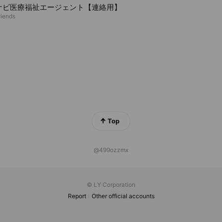
ナビ医療福祉エージェント【連絡用】
riends
Top
@499ozzmx
© LY Corporation
Report
Other official accounts