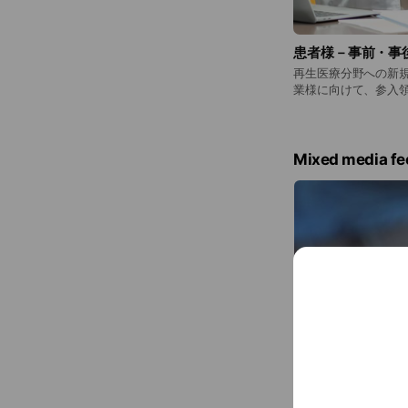
患者様－事前・事
再生医療分野への新
業様に向けて、参入
集、信頼できる専門
けます。 再生医療の導入やクリニック運営、関連法規、細
胞に関する基礎知識
務に関わる幅広いご相談を
Mixed media fe
関わる皆様が、正し
よう、健全な再生医
用ください。