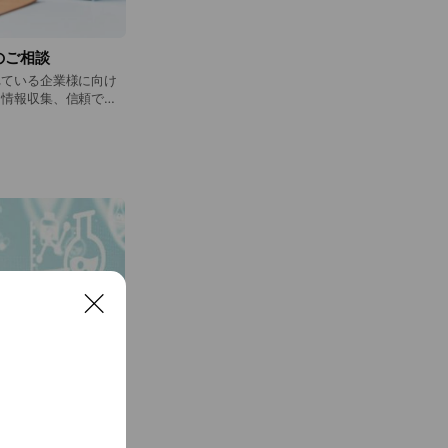
のご相談
れている企業様に向け
た情報収集、信頼でき
ただけます。 ま
の導入やクリニック運
識、細胞加工業者との
ご相談を受け付けてい
医療の発展を支える相
C
l
o
s
e