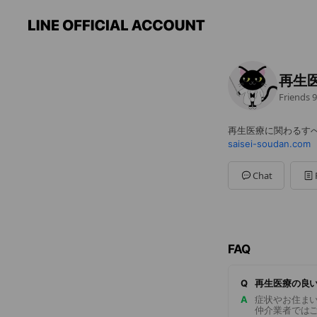
再生
Friends
9
再生医療に関わるす
saisei-soudan.com
Chat
FAQ
Q
再生医療の良
A
症状やお住ま
仲介業者では