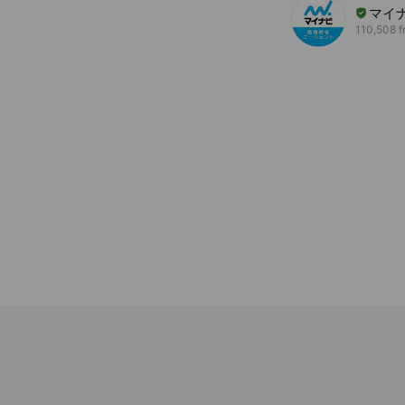
マイ
110,508 f