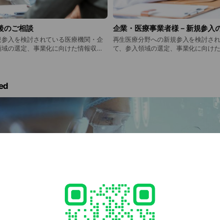
後のご相談
企業・医療事業者様－新規参入
規参入を検討されている医療機関・企
再生医療分野への新規参入を検討さ
領域の選定、事業化に向けた情報収
て、参入領域の選定、事業化に向け
家の選び方などについてご相談いただ
る専門家の選び方などについてご相談い
た、医療従事者の方には、再生医療
、細胞加工業者との連携方法など、実
営、関連法規、細胞に関する基礎知
受け付けています。 再生医療に
連携方法など、実務に関わる幅広い
ed
い情報に基づいて安心して取り組める
ます。 再生医療に関わる皆様が、正しい情報に基づいて安
療の発展を支える相談窓口としてご利
心して取り組めるよう、健全な再生
談窓口としてご利用ください。