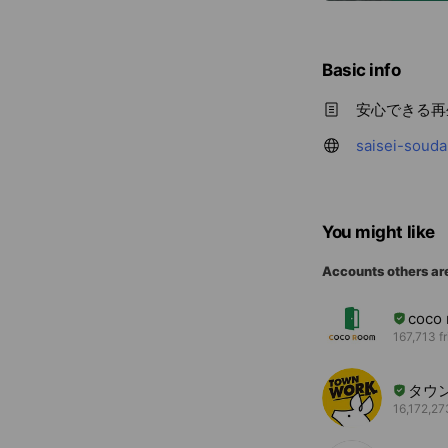
Basic info
安心できる再
saisei-soud
You might like
Accounts others ar
coco
167,713 f
タウ
16,172,27