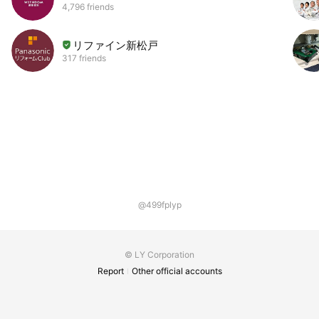
4,796 friends
リファイン新松戸
317 friends
@499fplyp
© LY Corporation
Report
Other official accounts