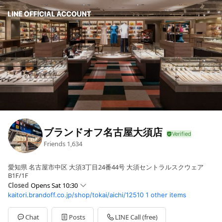
ブランドオフ名古屋大須店
Friends
1,634
愛知県 名古屋市中区 大須3丁目24番44号 大須セントラルスクウェア
B1F/1F
Closed
Opens Sat 10:30
kaitori.brandoff.co.jp/shop/tokai/aichi/12510
1 other items
Sun
10:30 - 19:30
Mon
10:30 - 19:30
Tue
10:30 - 19:30
Chat
Posts
LINE Call (free)