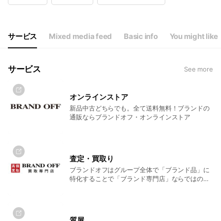
Wed
10:30 - 19:30
Thu
10:30 - 19:30
Fri
10:30 - 19:30
Sat
10:30 - 19:30
サービス
Mixed media feed
Basic info
You might like
サービス
See more
オンラインストア
新品中古どちらでも。全て送料無料！ブランドの
通販ならブランドオフ・オンラインストア
査定・買取り
ブランドオフはグループ全体で「ブランド品」に
特化することで「ブランド専門店」ならではの強
さを活かした高額査定を実現しています。また、
日本最大級の業者専門市場「JBA日本ブランドオ
ークション」も運営していますので、ブランド品
の最新相場でお買取が可能になるのです。
質屋