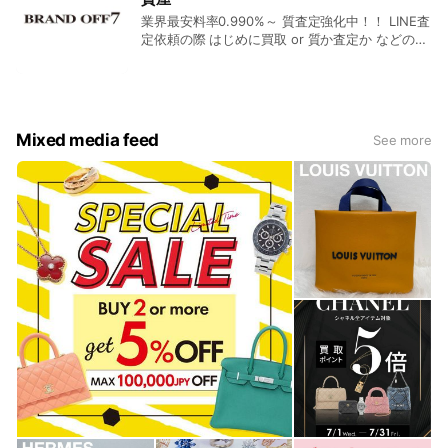
業界最安料率0.990%～ 質査定強化中！！ LINE査
定依頼の際 はじめに買取 or 質か査定か などの買
取と質預かりの査定額をお知らせいたします。
Mixed media feed
See more