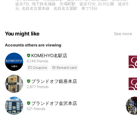
徒歩7分, 地下鉄名城線 矢場町駅 徒歩12分, 白川公園 徒歩5
分, 名鉄名古屋本線 名鉄名古屋駅 車で13分
You might like
See more
Accounts others are viewing
KOMEHYO名駅店
6,146 friends
Coupons
Reward card
ブランドオフ銀座本店
2,877 friends
ブランドオフ金沢本店
521 friends