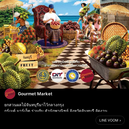
Gourmet Market
ยกสวนผลไม้จันทบุรีมาไว้กลางกรุง
กูร์เมต์ มาร์เก็ต ร่วมกับ สำนักพาณิชย์ จังหวัดจันทบุรี จัดงาน
“𝐓𝐇𝐀𝐈𝐋𝐀𝐍𝐃 : 𝐓𝐇𝐄 𝐋𝐀𝐍𝐃 𝐎𝐅 𝐓𝐑𝐎𝐏𝐈𝐂𝐀𝐋 𝐅𝐑𝐔𝐈𝐓𝐒” ภายในงาน
LINE VOOM
สัมผัสเสน่ห์ผลไม้ไทยคุณภา...