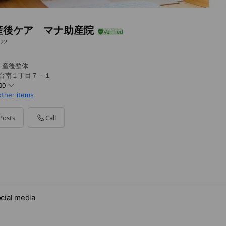
産後ケア マナ助産院
22
・産後整体
り台南１丁目７－１
00
other items
Posts
Call
cial media