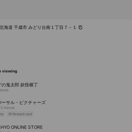
84 北海道 千歳市 みどり台南１丁目７－１
e viewing
ゲの鬼太郎 妖怪横丁
riends
バーサル・ピクチャーズ
2 friends
ns
Reward card
HYO ONLINE STORE