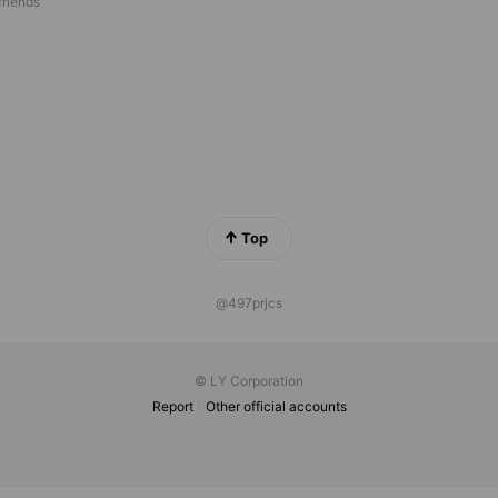
riends
Top
@497prjcs
© LY Corporation
Report
Other official accounts