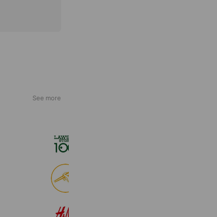
See more
ローソンストア１００
2,718,389 friends
食べログ
9,016,521 friends
H&M