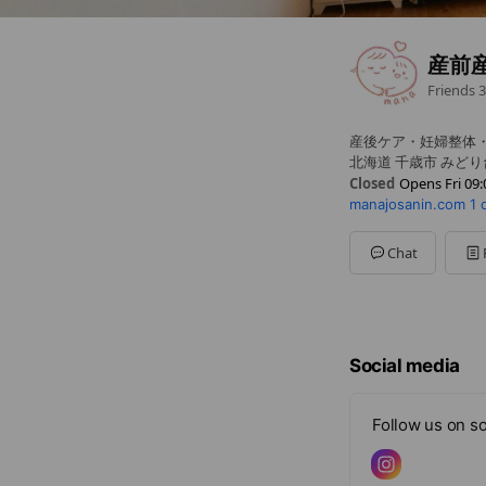
産前
Friends
3
産後ケア・妊婦整体
北海道 千歳市 みど
Closed
Opens Fri 09:
manajosanin.com
1 
Sun
Closed
Mon
09:00 - 16:00
Tue
09:00 - 16:00
Chat
Wed
09:00 - 16:00
Thu
09:00 - 16:00
Fri
09:00 - 16:00
Sat
Closed
定休日：土日祝
Social media
Follow us on so