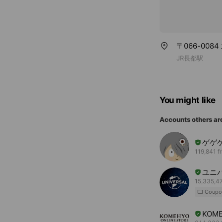
〒066-00
JR長都駅
You might like
Accounts others ar
ゲゲ
119,841 f
ユニ
15,335,47
Coupo
KOME