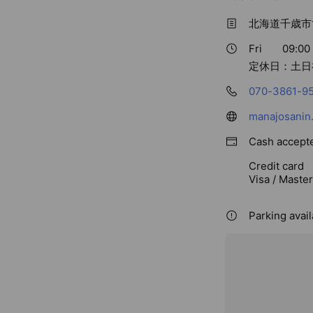
北海道千歳市
Fri
09:00 
定休日：土日
070-3861-9
manajosanin
Cash accept
Credit card
Visa / Maste
Parking avai