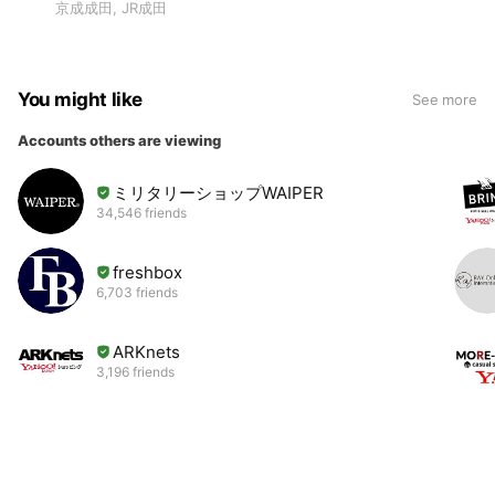
京成成田, JR成田
You might like
See more
Accounts others are viewing
ミリタリーショップWAIPER
34,546 friends
freshbox
6,703 friends
ARKnets
3,196 friends