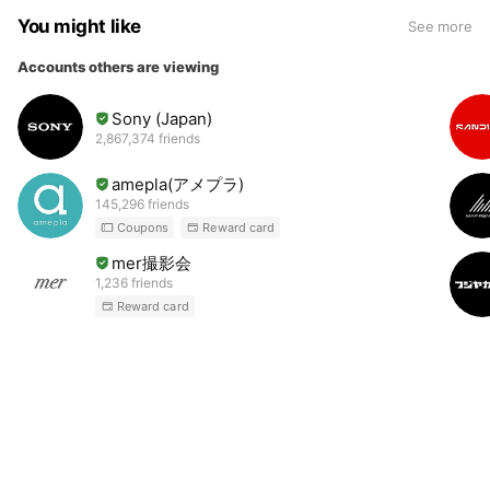
You might like
See more
Accounts others are viewing
Sony (Japan)
2,867,374 friends
amepla(アメプラ)
145,296 friends
Coupons
Reward card
mer撮影会
1,236 friends
Reward card