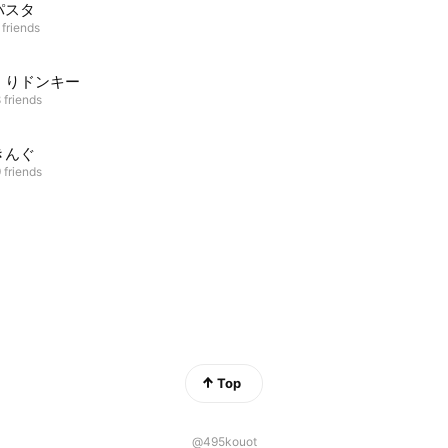
パスタ
 friends
くりドンキー
 friends
きんぐ
 friends
Top
@495kouot