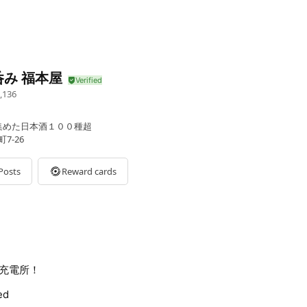
呑み 福本屋
,136
集めた日本酒１００種超
7-26
Posts
Reward cards
充電所！
ed