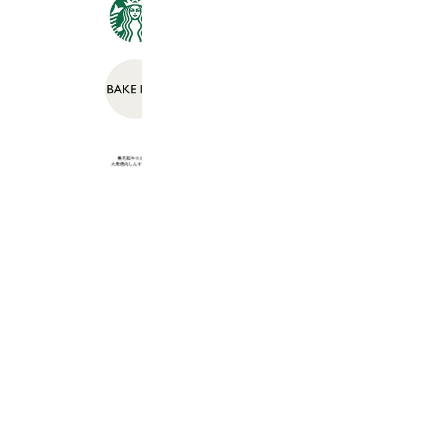
スターバックス
11,683,134 friends
BAKE INC. (ベイク)
806,846 friends
黒毛和牛ホルモン大衆焼肉しんすけ横
1,307 friends