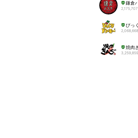
鎌倉
2,175,707
びっ
2,068,668
焼肉
3,259,859