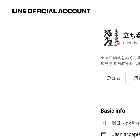
立ち
Friends
1
全国の酒蔵をめぐり
広島県 広島市中区 袋町
Chat
Basic info
明日への活力
Cash accept