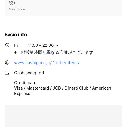
楼）
t
See more
i
c
e
Basic info
Fri
11:00 - 22:00
※一部営業時間が異なる店舗がございます
www.hashigoro.jp/
1 other items
Cash accepted
Credit card
Visa / Mastercard / JCB / Diners Club / American
Express