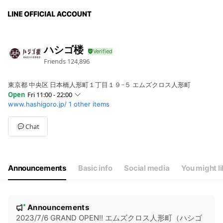
ハシゴ楼
Friends
124,896
東京都 中央区 日本橋人形町１丁目１９−５ エムズクロス人形町
Open
Fri 11:00 - 22:00
www.hashigoro.jp/
1 other items
Sun
11:00 - 22:00
Mon
11:00 - 22:00
Tue
11:00 - 22:00
Chat
Wed
11:00 - 22:00
Thu
11:00 - 22:00
Fri
11:00 - 22:00
Sat
11:00 - 22:00
Announcements
Basic info
Social media
You might l
※一部営業時間が異なる店舗がございます
N
Announcements
New
o
2023/7/6 GRAND OPEN!! エムズクロス人形町（ハシゴ