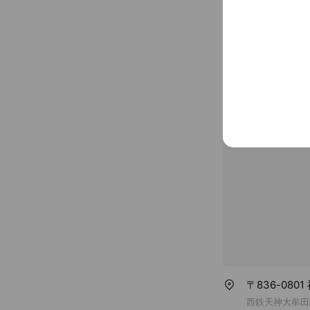
tsuku2.jp/sal
Cash accept
Credit card
Visa / Maste
1 seat (priva
available
〒836-080
西鉄天神大牟田