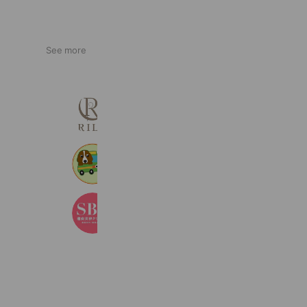
See more
韓国肌管理・フェイシャル専門店 RIL
610 friends
東葛ペットタクシー足立営業所
759 friends
湘南美容クリニック
3,361,098 friends