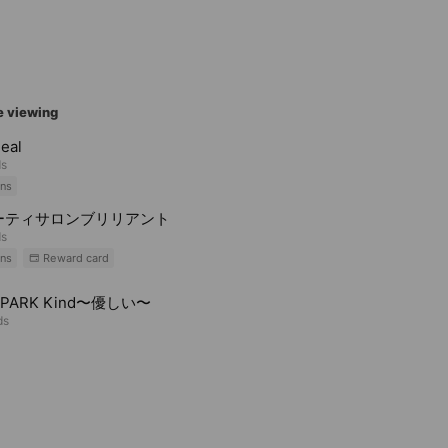
e viewing
eal
ds
ns
ーティサロンブリリアント
ds
ns
Reward card
APARK Kind〜優しい〜
ds