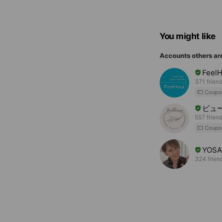
You might like
Accounts others ar
FeelH
371 frien
Coupo
ビュ
557 frien
Coupo
YOS
324 frien