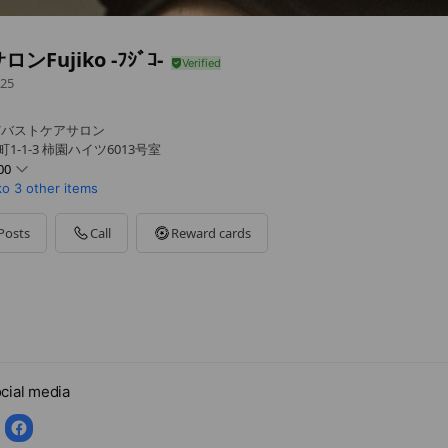
ンFujiko -ﾌｼﾞｺ-
25
/バストケアサロン
1-1-3 柿園ハイツ6013号室
00
ko
3 other items
Posts
Call
Reward cards
cial media