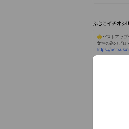
ふじこイチオシ!
🌟バストアッ
女性の為のプロテ
https://ec.tsuk
...
See more
🌟ダイエット
運動と合わせて使
https://ec.tsuk
Basic info
脱いでも綺麗
Thu
10:00 
不定休
0906903006