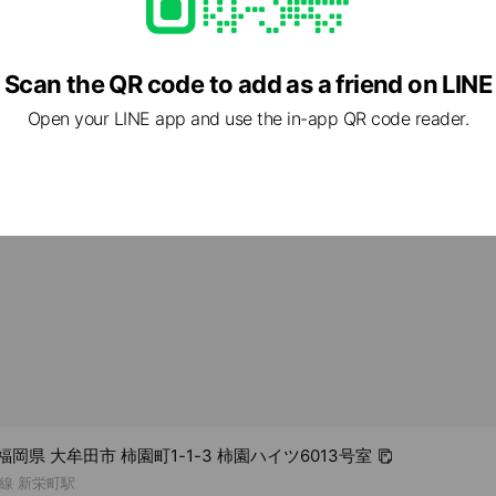
on_fujiko
3 other items
ed
Scan the QR code to add as a friend on LINE
Open your LINE app and use the in-app QR code reader.
rcard / JCB / American Express
te rooms available), free Wi-Fi, parking available, no smoking, p
1 福岡県 大牟田市 柿園町1-1-3 柿園ハイツ6013号室
線 新栄町駅