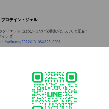
! プロテイン・ジェル
プやダイエットには欠かせない栄養素がたっぷりと配合！
イン🥤
u2.jp/sp/items/20220131060328-0001
の強敵セルライトを分解！
うと更に引き締まります👍️
u2.jp/items/20220131065357-0001
な身体に! お腹と背中の脂肪をバストへ移動
- 21:00
3