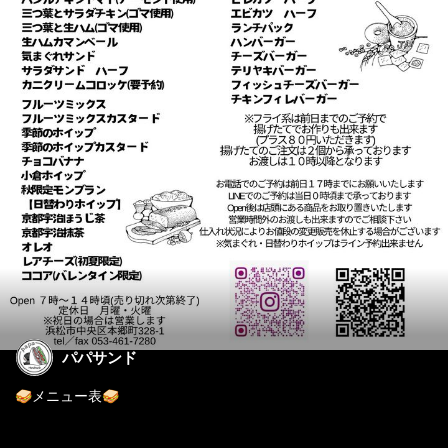
パパサンド
🥪メニュー表🥪