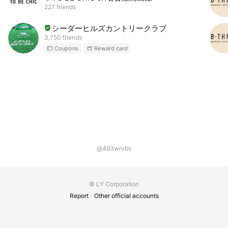
227 friends
シーダーヒルズカントリークラブ
3,750 friends
Coupons
Reward card
@493wrvbs
© LY Corporation
Report
Other official accounts