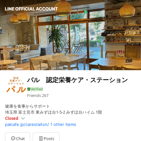
パル 認定栄養ケア・ステーション
Friends
267
健康を食事からサポート
埼玉県 富士見市 東みずほ台1-5-2 みずほ台ハイム 1階
Closed
palcafe.jp/carestaiton/
1 other items
Sun
Closed
Mon
10:00 - 18:
Tue
10:00 - 18:
Chat
Posts