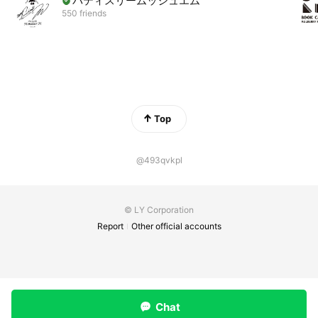
パティスリームッシュエム
550 friends
Top
@493qvkpl
© LY Corporation
Report
Other official accounts
Chat