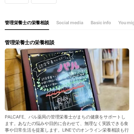
Wed
10:00 - 18:
Thu
10:00 - 18:
Fri
10:00 - 18:
Sat
10:00 - 18:
管理栄養士の栄養相談
Social media
Basic info
You mig
祝日はお休み
管理栄養士の栄養相談
PALCAFE、パル薬局の管理栄養士がまちの健康をサポートし
ます。あなたの悩みや目的に合わせて、無理なく実践できる食
事や日常生活を提案します。LINEでのオンライン栄養相談も行