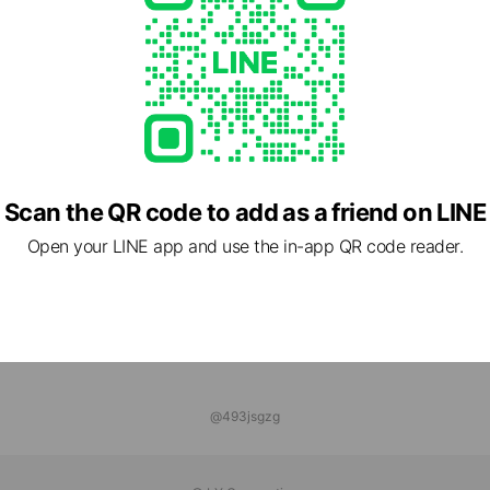
ドラ
iends
ゲの鬼太郎 妖怪横丁
riends
Scan the QR code to add as a friend on LINE
Open your LINE app and use the in-app QR code reader.
@493jsgzg