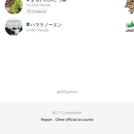
14,334 friends
Coupons
ハマラノーエン
3,483 friends
@493gdmio
© LY Corporation
Report
Other official accounts