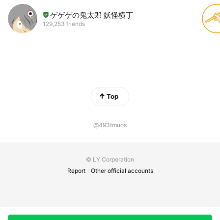
ゲゲゲの鬼太郎 妖怪横丁
129,253 friends
Top
@493fmuos
© LY Corporation
Report
Other official accounts