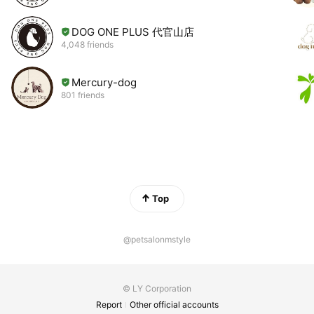
DOG ONE PLUS 代官山店
4,048 friends
Mercury-dog
801 friends
Top
@petsalonmstyle
© LY Corporation
Report
Other official accounts