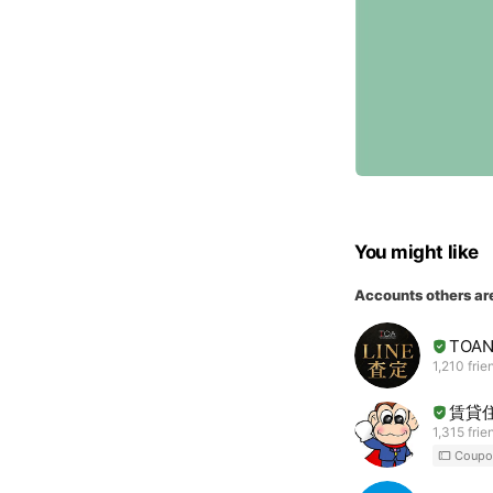
You might like
Accounts others ar
TOA
1,210 frie
賃貸
1,315 frie
Coupo