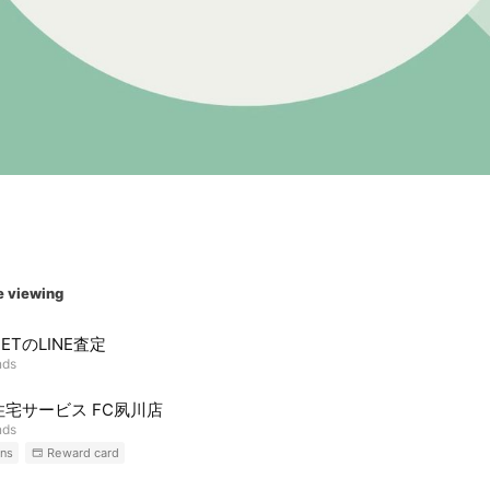
e viewing
NETのLINE査定
nds
住宅サービス FC夙川店
nds
ns
Reward card