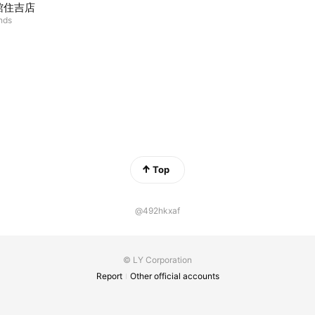
館住吉店
ends
Top
@492hkxaf
© LY Corporation
Report
Other official accounts