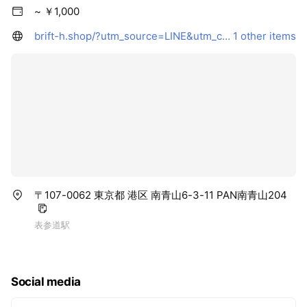
~ ￥1,000
brift-h.shop/?utm_source=LINE&utm_campaign=line_profile
1 other items
〒107-0062 東京都 港区 南青山6-3-11 PAN南青山204
表参道駅
Social media