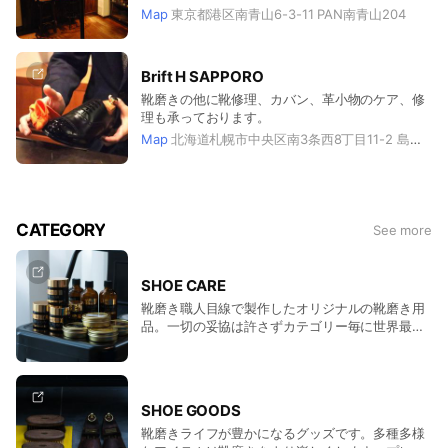
Map
東京都港区南青山6-3-11 PAN南青山204
Brift H SAPPORO
靴磨きの他に靴修理、カバン、革小物のケア、修
理も承っております。
Map
北海道札幌市中央区南3条西8丁目11-2 島屋ビル 2階
CATEGORY
See more
SHOE CARE
靴磨き職人目線で製作したオリジナルの靴磨き用
品。一切の妥協は許さずカテゴリー毎に世界最高
品質でないと商品化しない。至極の靴磨き道具の
数々です。
SHOE GOODS
靴磨きライフが豊かになるグッズです。多種多様