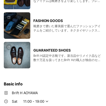
なアイテムは靴磨きをより楽しくします。プレゼ
ントなどにもおススメです。
FASHION GOODS
靴磨きで磨いた審美眼で選んだファッションアイ
テムをご紹介しています。ネクタイやソックスな
どオシャレな靴をより楽しむためのお供にどう
ぞ。
GUARANTEED SHOES
Brift H認定中古靴です。新古品やリメイク品など
数十万足を扱ってきたBrift Hの職人が独自のセン
スと技術で靴に合った施術をしています。
Basic info
Brift H AOYAMA
Sat
11:00 - 19:00