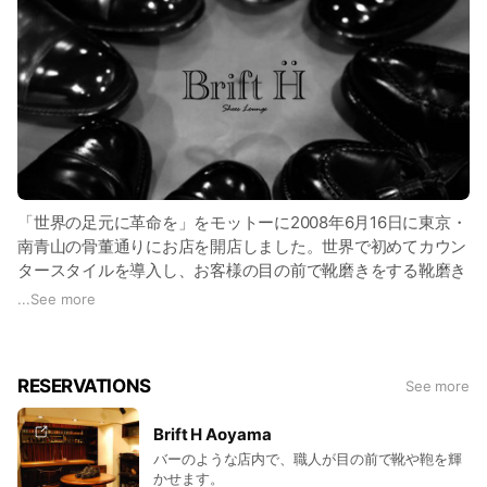
「世界の足元に革命を」をモットーに2008年6月16日に東京・
南青山の骨董通りにお店を開店しました。世界で初めてカウン
タースタイルを導入し、お客様の目の前で靴磨きをする靴磨き
店として日本中のみならず世界中から靴好きが集まる店。靴磨
...
See more
きの価値を高め、職人の地位を上げる。靴磨きという世界に革
命を起こす、そのためにBrift Hは生まれました。
RESERVATIONS
See more
Brift H Aoyama
バーのような店内で、職人が目の前で靴や鞄を輝
かせます。