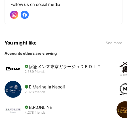
Follow us on social media
You might like
See more
Accounts others are viewing
阪急メンズ東京ガラージュＤＥＤＩＴ
2,539 friends
E.Marinella Napoli
2,076 friends
B.R.ONLINE
4,278 friends