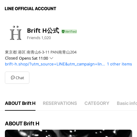
Brift H公式
Friends
1,020
東京都 港区 南青山6-3-11 PAN南青山204
Closed
Opens Sat 11:00
brift-h.shop/?utm_source=LINE&utm_campaign=line_profile
1 other items
Sun
11:00 - 19:00
Mon
11:00 - 19:00
Tue
11:00 - 19:00
Chat
Wed
11:00 - 19:00
Thu
11:00 - 19:00
Fri
11:00 - 19:00
Sat
11:00 - 19:00
ABOUT Brift H
RESERVATIONS
CATEGORY
Basic inf
ABOUT Brift H