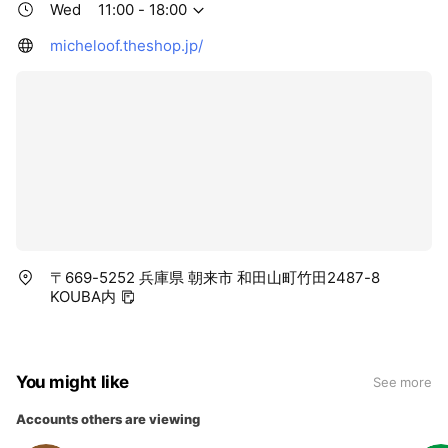
Wed
11:00 - 18:00
micheloof.theshop.jp/
〒669-5252 兵庫県 朝来市 和田山町竹田2487-8
KOUBA内
You might like
See more
Accounts others are viewing