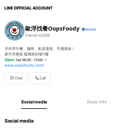
歐浮找餐OopsFoody
Friends
92,838
手作早午餐、咖啡、私房漢堡、平價美味！
新竹市東區 振興路83號1樓
Open
Sat 06:30 - 15:00
www.oopsfoody.com/
Sun
06:30 - 15:00
Mon
06:30 - 15:00
Tue
06:30 - 15:00
Chat
Call
Wed
06:30 - 15:00
Thu
06:30 - 15:00
Fri
06:30 - 15:00
Sat
06:30 - 15:00
Social media
Basic info
以上大部分店家營業時間~詳情依各分店公告為主唷
Social media