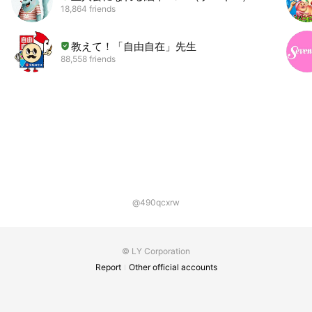
18,864 friends
教えて！「自由自在」先生
88,558 friends
@490qcxrw
© LY Corporation
Report
Other official accounts