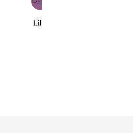
5,230 friends
Lilie
4,943 friends