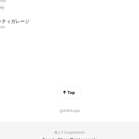
ends
ns
ーティガレージ
nds
Top
@490ikzpb
© LY Corporation