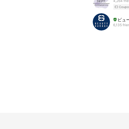
4,264 fri
Coupo
ビュ
6,135 frie