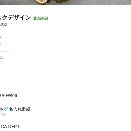
スクデザイン
,952
プ
3
Call
e viewing
ely💎名入れ刺繍
ends
LDA DEPT.