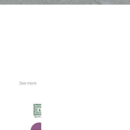
See more
紀ノ国屋
19,305 friends
ViCHIC.