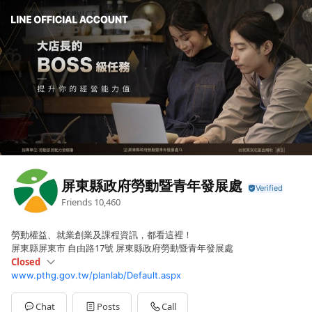
屏東縣政府勞動暨青年發展處
Friends
10,460
勞動權益、就業創業及課程資訊，都看這裡！
屏東縣屏東市 自由路17號 屏東縣政府勞動暨青年發展處
Closed
www.pthg.gov.tw/planlab/Default.aspx
Sun
Closed
Mon
08:00 - 17:00
Tue
08:00 - 17:00
Chat
Posts
Call