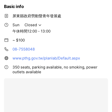
Basic info
屏東縣政府勞動暨青年發展處
Sun
Closed
午休時間12:00 - 13:00
~ $100
08-7558048
www.pthg.gov.tw/planlab/Default.aspx
350 seats, parking available, no smoking, power
outlets available