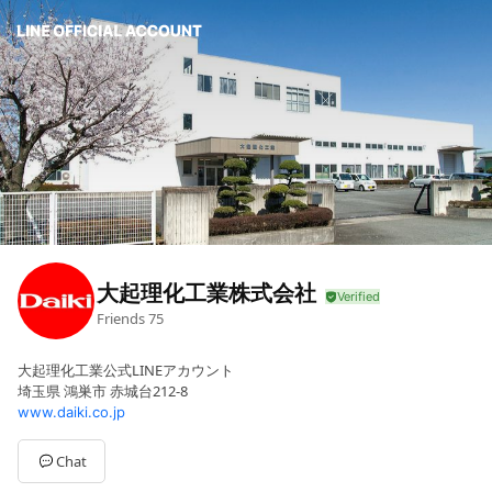
大起理化工業株式会社
Friends
75
大起理化工業公式LINEアカウント
埼玉県 鴻巣市 赤城台212-8
www.daiki.co.jp
Chat