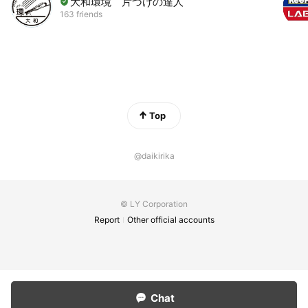
大和環境 片づけの達人
163 friends
Top
@daikirika
© LY Corporation
Report
Other official accounts
Chat