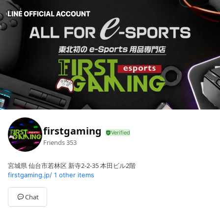
firstgaming
Friends
353
宮城県 仙台市若林区 新寺2-2-35 本田ビル2階
firstgaming.jp/
1 other items
Chat