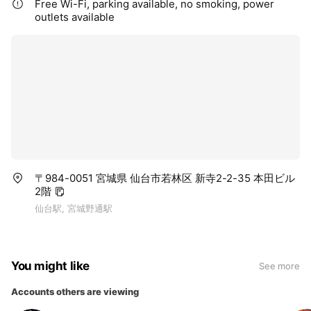
Free Wi-Fi, parking available, no smoking, power
outlets available
〒984-0051 宮城県 仙台市若林区 新寺2-2-35 本田ビル
2階
仙台駅, 宮城野通駅
You might like
See more
Accounts others are viewing