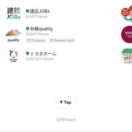
建設JOBs
6,440 friends
外構quality
25,825 friends
Coupons
Reward card
トヨタホーム
5,457,521 friends
Top
@487iwurm