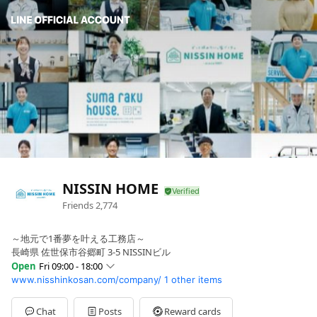
NISSIN HOME
Friends
2,774
～地元で1番夢を叶える工務店～
長崎県 佐世保市谷郷町 3-5 NISSINビル
Open
Fri 09:00 - 18:00
www.nisshinkosan.com/company/
1 other items
Sun
09:00 - 18:00
Mon
09:00 - 18:00
Tue
09:00 - 18:00
Chat
Posts
Reward cards