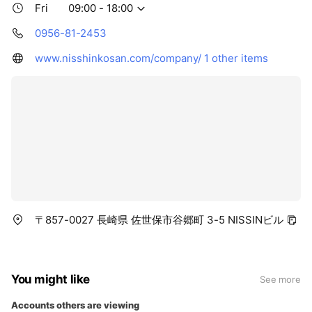
Fri
09:00 - 18:00
0956-81-2453
www.nisshinkosan.com/company/
1 other items
〒857-0027 長崎県 佐世保市谷郷町 3-5 NISSINビル
You might like
See more
Accounts others are viewing