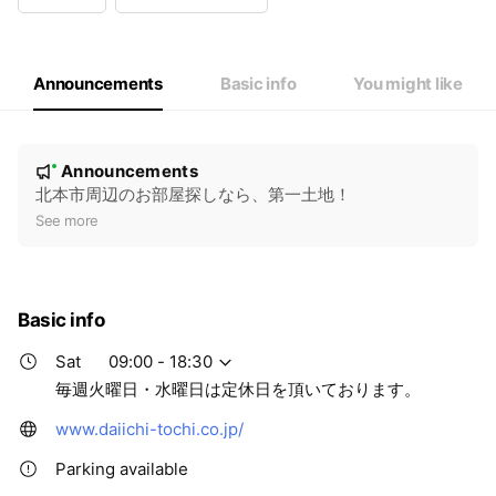
Wed
Closed
Thu
09:00 - 18:30
Fri
09:00 - 18:30
Sat
09:00 - 18:30
Announcements
Basic info
You might like
毎週火曜日・水曜日は定休日を頂いております。
N
Announcements
New
o
北本市周辺のお部屋探しなら、第一土地！
t
See more
i
c
e
Basic info
Sat
09:00 - 18:30
毎週火曜日・水曜日は定休日を頂いております。
www.daiichi-tochi.co.jp/
Parking available