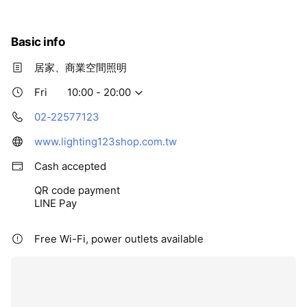
Basic info
居家、商業空間照明
Fri
10:00 - 20:00
02-22577123
www.lighting123shop.com.tw
Cash accepted
QR code payment
LINE Pay
Free Wi-Fi, power outlets available