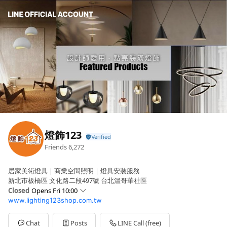
燈飾123
Friends
6,272
居家美術燈具｜商業空間照明｜燈具安裝服務
新北市板橋區 文化路二段497號 台北溫哥華社區
Closed
Opens Fri 10:00
www.lighting123shop.com.tw
Sun
Closed
Mon
10:00 - 20:00
Tue
10:00 - 20:00
Chat
Posts
LINE Call (free)