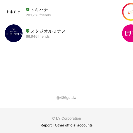
トキハナ
201,761 friends
スタジオルミナス
66,946 friends
@486gutdw
© LY Corporation
Report
Other official accounts