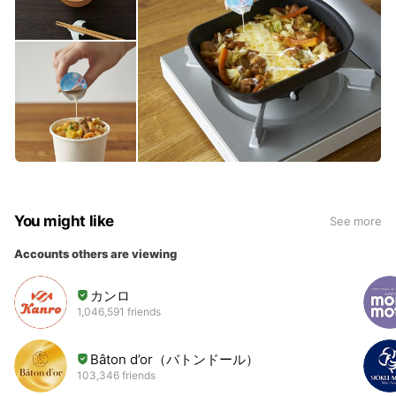
You might like
See more
Accounts others are viewing
カンロ
1,046,591 friends
Bâton d’or（バトンドール）
103,346 friends