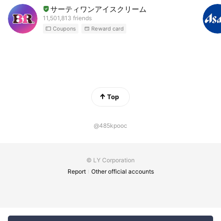
サーティワンアイスクリーム
11,501,813 friends
Coupons
Reward card
Top
@485kpooc
© LY Corporation
Report
Other official accounts