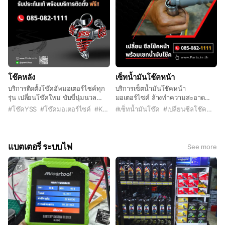
โช๊คหลัง
เซ็ทน้ำมันโช๊คหน้า
บริการติดตั้งโช๊คอัพมอเตอร์ไซค์ทุก
บริการเซ็ตน้ำมันโช๊คหน้า
รุ่น เปลี่ยนโช๊คใหม่ ขับขี่นุ่มนวล
มอเตอร์ไซค์ ล้างทำความสะอาด
เกาะถนนทุกสภาพการขับขี่ อัพเกรด
พร้อมเซ็ทน้ำมันโช๊คใหม่ เปลี่ยนซีล
#
โช๊คYSS
#
โช๊คมอเตอร์ไซค์
#
KYB
#
เซ็ทน้ำมันโช๊ค
#
เปลี่ยนซีลโช๊ค
#
โช๊
ช่วงล่างให้ดียิ่งขึ้น บริการโดยช่างมือ
โช๊คพร้อมยางกันฝุ่น ปรับความหนืด-
อาชีพ ปรับตั้งให้เหมาะกับสไตล์การ
นุ่มตามต้องการ
ขับขี
แบตเตอรี่ ระบบไฟ
See more