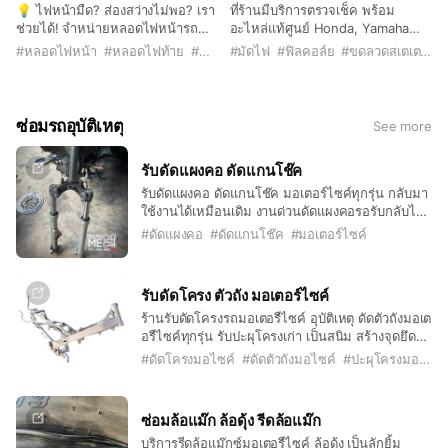
💡 ไฟหน้ามืด? ส่องสว่างไม่พอ? เรา
ที่ร้านมีบริการตรวจเช็ค พร้อม
ช่วยได้! จำหน่ายหลอดไฟหน้ารถ
อะไหล่แท้ศูนย์ Honda, Yamaha
มอเตอร์ไซค์คุณภาพสูง แสงสว่างชัด
หรืออะไหล่เทียบคุณภาพดี พร้อม
#
หลอดไฟหน้า
#
หลอดไฟท้าย
#
หลอดไฟเลี้ยว
#
มัดไฟ
#
ฟิลคอล์ย
#
ขดลวดสเตเตอร์
ปลอดภัยทุกการเดินทาง พร้อม
เปลี่ยนและติดตั้งด้วยช่างที่มี
บริการเปลี่ยนให้ฟรี!
ประสบการณ์ และชำนาญ
ซ่อมรถอุบัติเหตุ
See more
รับดัดแผงคอ ดัดแกนโช๊ค
รับดัดแผงคอ ดัดแกนโช๊ค มอเตอร์ไซค์ทุกรุ่น กลับมา
ใช้งานได้เหมือนเดิม งานด่วนดัดแผงคอรอรับกลับได้
เลย ราคาไม่แพง
#
ดัดแผงคอ
#
ดัดแกนโช๊ค
#
มอเตอร์ไซค์
รับดัดโครง ตัวถัง มอเตอร์ไซค์
ร้านรับดัดโครงรถมอเตอรืไซค์ อุบัติเหตุ ดัดตัวถังมอเต
อรืไซค์ทุกรุ่น รับปะผุโครงเก่า เป็นสนิม สร้างจุดยึด
เครื่องใหม่ พร้อมบริการยิงทราย และทำสีพาวเด้อ
#
ดัดโครงมอไซค์
#
ดัดตัวถังมอไซค์
#
ปะผุโครงมอไซค์
โค๊ด
ซ่อมล้อแม๊ก ล้อดุ้ง รีดล้อแม๊ก
บริการรีดล้อแม๊กซ์มอเตอรืไซค์ ล้อดุ้ง เป็นลักยิ้ม