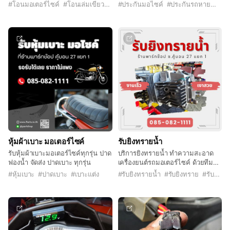
เปลี่ยนชื่อผู้ครอบครอง แจ้งย้ายเข้า
ครอบคลุม
#
โอนมอเตอร์ไซค์
#
โอนเล่มเขียว
#
โอนเปลี่ยนชื่อ
#
ประกันมอไซค์
#
ประกันรถหาย
#
วิริ
กรุงเทพ แจ้งเล่มสูญหาย แจ้งเปลี่ยนสี
ให้ตรงตามเล่มเขียว
หุ้มผ้าเบาะ มอเตอร์ไซค์
รับยิงทรายน้ำ
รับหุ้มผ้าเบาะมอเตอร์ไซค์ทุกรุ่น ปาด
บริการยิงทรายน้ำ ทำความสะอาด
ฟองน้ำ จัดส่ง ปาดเบาะ ทุกรุ่น
เครื่องยนต์รถมอเตอร์ไซค์ ด้วยทีม
งานมืออาชีพและอุปกรณ์ทันสมัย ให้
#
หุ้มเบาะ
#
ปาดเบาะ
#
เบาะแต่ง
#
รับยิงทรายน้ำ
#
รับยิงทราย
#
รับยิงทรายคู้บอน
บริการอย่างใส่ใจในรายละเอียด
พร้อมการันตีคุณภาพงาน