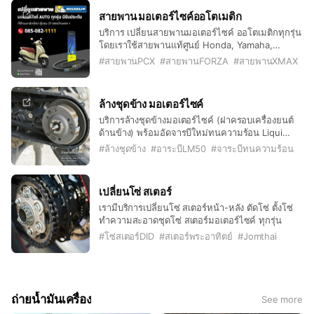
สายพาน มอเตอร์ไซค์ออโตเมติก
บริการ เปลี่ยนสายพานมอเตอร์ไซค์ ออโตเมติกทุกรุ่น
โดยเราใช้สายพานแท้ศูนย์ Honda, Yamaha,
สายพานมิชลินแท้ (Michelin) ติดตั้งสายพานโดยฃ่า
#
สายพานPCX
#
สายพานFORZA
#
สายพานXMAX
งมืออาชีพ มีรับประกันงานติดตั้ง สามารถชำระผ่าน
บัตรเครดิต หรือสแกน QR Code ได้ทุกช่องทาง
ล้างชุดข้าง มอเตอร์ไซค์
บริการล้างชุดข้างมอเตอร์ไซค์ (ฝาครอบเครื่องยนต์
ด้านข้าง) พร้อมอัดจารบีใหม่ทนความร้อน Liqui
Moly LM50 เพื่อช่วยให้เครื่องยนต์ทำงานได้อย่าง
#
ล้างชุดข้าง
#
อาระบีLM50
#
จาระบีทนความร้อน
เต็มประสิทธิภาพและยืดอายุการใช้งาน
เปลี่ยนโซ่ สเตอร์
เรามีบริการเปลี่ยนโซ่ สเตอร์หน้า-หลัง ตัดโซ่ ตั้งโซ่
ทำความสะอาดชุดโซ่ สเตอร์มอเตอร์ไซค์ ทุกรุ่น
#
โซ่สเตอร์DID
#
สเตอร์พระอาทิตย์
#
Jomthai
ถ่ายน้ำมันเครื่อง
See more