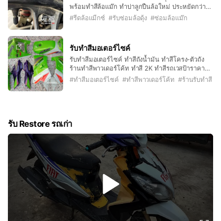
พร้อมทำสีล้อแม๊ก ทำบ่าลูกปืนล้อใหม่ ประหยัดกว่า
เบิกล้อใหม่
#
รีดล้อแมีกซ์
#
รับซ่อมล้อดุ้ง
#
ซ่อมล้อแม๊ก
รับทำสีมอเตอร์ไซค์
รับทำสีมอเตอร์ไซค์ ทำสีถังน้ำมัน ทำสีโครง-ตัวถัง
ร้านทำสีพาวเดอร์โค้ท ทำสี 2K ทำสีรถเวสป้าราคาถูก
จัดทรงเวสป้า งานสวยฉ่ำ ราคาไม่แพง
#
ทำสีมอเตอร์ไซค์
#
ทำสีพาวเดอร์โค้ท
#
ร้านรับทำสี
รับ Restore รถเก่า
v
i
d
e
o