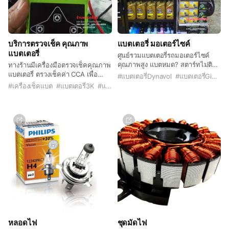
บริการตรวจเช็ค คุณภาพ
แบตเตอรี่ มอเตอร์ไซค์
แบตเตอรี่
ศูนย์รวมแบตเตอรี่รถมอเตอร์ไซค์
คุณภาพสูง แบตหมด? สตาร์ทไม่ติด?
ทางร้านมีเครื่องมือตรวจเช็คคุณภาพ
ให้เราดูแล! ⚡ที่ PartShop เรามี
แบตเตอรี่ ตรวงเช็คค่า CCA เพื่อ
#
แบตเตอรี่Dynavol
#
แบตเตอรี่Giant
แบตเตอรี่สำหรับรถมอเตอร์ไซค์ทุก
ประเมินสภาพแบตเตอรี่เดิมของท่าน
#
เครื่องเช็คแบต
#
แบตเตอรี่3K
#
แบตเตอรี่PCX
ยี่ห้อ ไม่ว่าจะเป็น Honda, Yamaha,
ว่ายังใช้งานได้อยู่ไหม
Kawasaki, Suzuki, GPX และอีก
มากมาย
หลอดไฟ
ชุดมัดไฟ