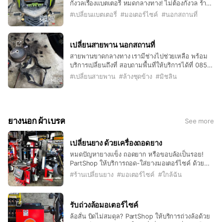
กังวลเรื่องแบตเตอรี่ หมดกลางทาง! ไม่ต้องกังวล ร้า
นพาร์ทช๊อป มีบริการเปลี่ยนแบตเตอรี่ มอเตอร์ไซค์
#
เปลี่ยนแบตเตอรี่
#
มอเตอร์ไซค์
#
นอกสถานที่
ถึงที่บ้านหรือที่ทำงาน
เปลี่ยนสายพาน นอกสถานที่
สายพานขาดกลางทาง เรามีช่างไปช่วยเหลือ พร้อม
บริการเปลี่ยนถึงที่ สอบถามพื้นที่ให้บริการได้ที่ 085-
082-1111
#
เปลี่ยนสายพาน
#
ล้างชุดข้าง
#
มิชลิน
ยางนอก ผ้าเบรค
See more
เปลี่ยนยาง ด้วยเครื่องถอดยาง
หมดปัญหายางแข็ง ถอดยาก หรือขอบล้อเป็นรอย!
PartShop ให้บริการถอด-ใส่ยางมอเตอร์ไซค์ ด้วย
เครื่องถอดยางคุณภาพสูง ลดความเสี่ยงที่ล้อจะเสีย
#
ร้านเปลี่ยนยาง
#
มอเตอร์ไซค์
#
ใกล้ฉัน
หาย เปลี่ยนยางได้รวดเร็วและแม่นยำกว่าการใช้มือ
รับถ่วงล้อมอเตอร์ไซค์
ล้อสั่น บิดไม่สมดุล? PartShop ให้บริการถ่วงล้อด้วย