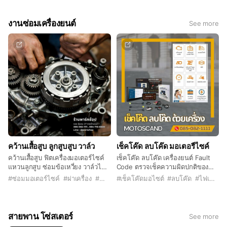
งานซ่อมเครื่องยนต์
See more
คว้านเสื้อสูบ ลูกสูบสูบ วาล์ว
เช็คโค๊ด ลบโค๊ด มอเตอรืไซค์
คว้านเสื้อสูบ ฟิตเครื่องมอเตอร์ไซค์
เช็คโค๊ด ลบโค๊ด เครื่องยนต์ Fault
แหวนลูกสูบ ซ่อมข้อเหวี่ยง วาล์วไอดี
Code ตรวจเช็คความผิดปกติของ
ไอเสีย โซ่ราวลิ้น ล้างคาบูเรเตอร์
ระบบเครื่องยนต์มอเตอร์ไซค์ แก้ไข
#
ซ่อมมอเตอร์ไซค์
#
ผ่าเครื่อง
#
ทำวาล์ว
#
เช็คโค๊ดมอไซต์
#
ลบโค๊ด
#
ไฟเครื่อง
เช็คระบบหัวฉีด ระบบน้ำมัน ลบโค๊ด
ปัญหาเครื่องยนต์ ระบบไฟ ระบบ
ด้วยเครื่อง Motoscan เช็คกล่อง
ความร้อน ระบบเบรค ABS หัวฉีด
ECM ปรับ A/F ล้างหัวฉีด
ด้วยเครื่อง Motoscan
สายพาน โซ่สเตอร์
See more