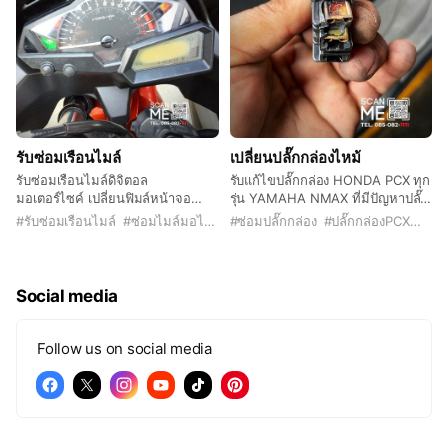
รับซ่อมเรือนไมล์
เปลี่ยนปลั๊กกล่องไหม้
รับซ่อมเรือนไมล์ดิจิตอล
รับแก้ไขปลั๊กกล่อง HONDA PCX ทุก
มอเตอร์ไซค์ เปลี่ยนฟิมล์หน้าจอ
รุ่น YAMAHA NMAX ที่มีปัญหาปลั๊ก
จอดำ จอมองไม่เห็นตัวเลข เปลี่ยน
กล่องไหม้ ไม่ต้องเบิกใหม่
#
รับซ่อมเรือนไมล์
#
ซ่อมไมล์มอไซค์
#
#
PCX
ซ่อมปลั๊กกล่อง
#
ปลั๊กกล่องPCX
#
ปลั
กระจกเรือนไมล์
Social media
Follow us on social media