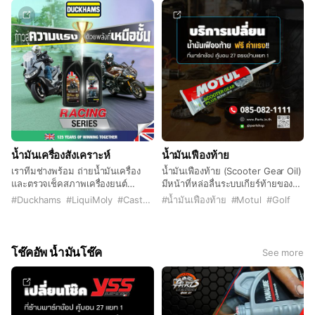
น้ำมันเครื่องสังเคราะห์
น้ำมันเฟืองท้าย
เราทีมช่างพร้อม ถ่ายน้ำมันเครื่อง
น้ำมันเฟืองท้าย (Scooter Gear Oil)
และตรวจเช็คสภาพเครื่องยนต์
มีหน้าที่หล่อลื่นระบบเกียร์ท้ายของรถ
เปลี่ยนถ่ายน้ำมันเครื่องเก่าและเติม
ออโต้ ช่วยให้การส่งกำลังราบรื่น ลด
#
Duckhams
#
LiquiMoly
#
Castrol
#
น้ำมันเฟืองท้าย
#
Motul
#
Golf
น้ำมันใหม่ตามประเภทที่เหมาะสมกับ
การสึกหรอจากแรงเสียดทาน หาก
มอเตอร์ไซค์ มีน้ำมันเครื่องหลาย
ปล่อยให้เสื่อมสภาพ อาจทำให้เกียร์
ประเภทให้เลือก เช่น น้ำมันเครื่อง
ท้ายมีเสียงดัง หรือเกิดความเสียหาย
ธรรมดา กึ่งสังเคราะห์ และสังเคราะห์
ได้
โช๊คอัพ น้ำมันโช๊ค
See more
100%