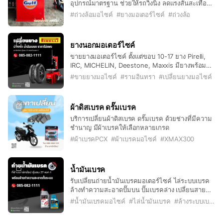
อุปกรณ์มาตรฐาน ช่วยให้รถวิ่งนิ่ง ลดแรงสั่นสะเทือน
ยืดอายุการใช้งานของยางและช่วงล่าง
#
ถ่วงล้อมอไซค์
#
ยางมอเตอร์ไซค์
#
ถ่วงล้อ
ยางนอกมอเตอร์ไซค์
ขายยางมอเตอร์ไซค์ ตั้งแต่ขอบ 10-17 ยาง Pirelli,
IRC, MICHELIN, Deestone, Maxxis มียางพร้อม
เปลี่ยนเลย
#
ขายยางมอไซค์
#
รามอินทรา
#
เปลี่ยนยางมอไซค์
ผ้าดิสเบรค ดรั๊มเบรค
บริการเปลี่ยนผ้าดิสเบรค ดรั๊มเบรค ด้วยช่างที่มีความ
ชำนาญ มีผ้าเบรคให้เลือกหลายเกรด
#
ผ้าเบรคPCX
#
ผ้าเบรคมอไซค์
#
XMAX300
น้ำมันเบรค
รับเปลี่ยนถ่ายน้ำมันเบรคมอเตอร์ไซค์ ไล่ระบบเบรค
ล้างทำความสะอาดปั๊มบน ปั๊มเบรคล่าง เปลี่ยนสาย
เบรค เพื่อความปลอดภัยในการใช้งาน
#
น้ำมันเบรคมอไซค์
#
ไล่น้ำมันเบรค
#
ล้างระบบเบรค