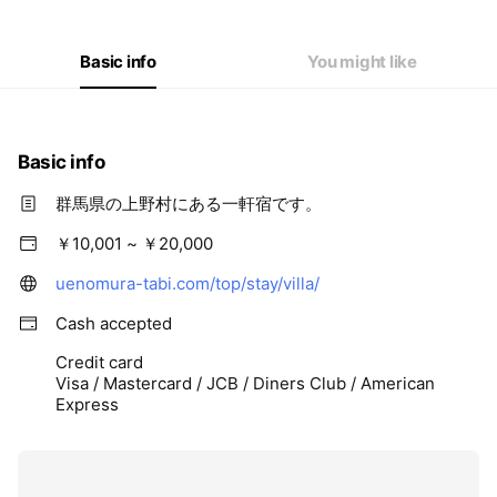
Basic info
You might like
Basic info
群馬県の上野村にある一軒宿です。
￥10,001 ~ ￥20,000
uenomura-tabi.com/top/stay/villa/
Cash accepted
Credit card
Visa / Mastercard / JCB / Diners Club / American
Express