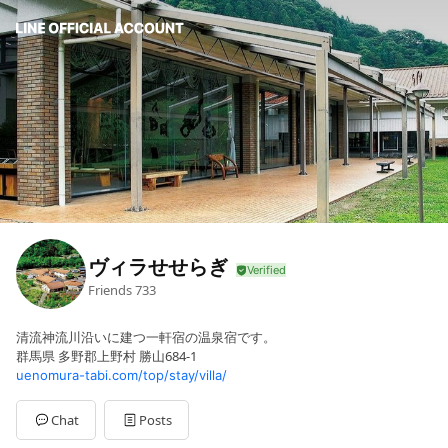
ヴィラせせらぎ
Friends
733
清流神流川沿いに建つ一軒宿の温泉宿です。
群馬県 多野郡上野村 勝山684-1
uenomura-tabi.com/top/stay/villa/
Chat
Posts