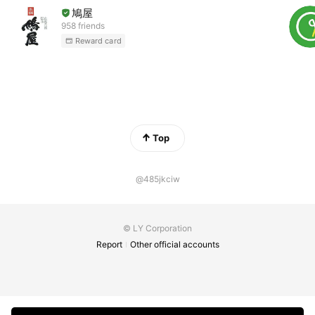
鳩屋
958 friends
Reward card
Top
@485jkciw
© LY Corporation
Report
Other official accounts