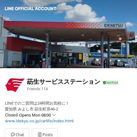
莇生サービスステーション
Friends
114
LINEでのご質問は24時間お気軽に！
愛知県 みよし市 莇生町原46-2
Closed
Opens Mon 08:00
www.idekyu.co.jp/carlife/index.html
Sun
Closed
Mon
08:00 - 20:00
Tue
08:00 - 20:00
Chat
Posts