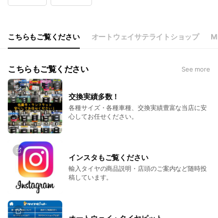
Wed
08:00 - 20:00
Thu
08:00 - 20:00
Fri
08:00 - 20:00
Sat
08:00 - 19:00
こちらもご覧ください
オートウェイサテライトショップ
M
こちらもご覧ください
See more
交換実績多数！
各種サイズ・各種車種、交換実績豊富な当店に安
心してお任せください。
インスタもご覧ください
輸入タイヤの商品説明・店頭のご案内など随時投
稿しています。