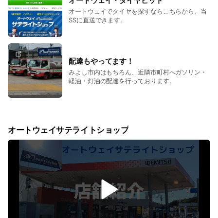
オートウェイ・タイヤピット
オートウェイでタイヤを探すならこちらから、当
SSに直送できます。
配達もやってます！
みよし市内はもちろん、近隣市町村へガソリン・
軽油・灯油の配達を行っております。
オートウェイサテライトショップ
v
i
d
e