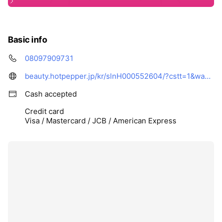
Basic info
08097909731
beauty.hotpepper.jp/kr/slnH000552604/?cstt=1&wak=KPSC400401_s_link_salontop
Cash accepted
Credit card
Visa / Mastercard / JCB / American Express