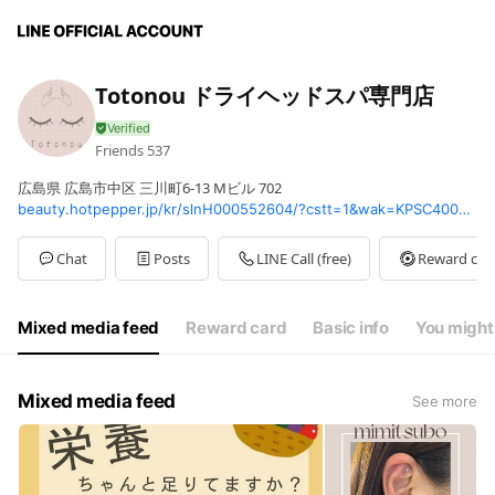
Totonou ドライヘッドスパ専門店
Friends
537
広島県 広島市中区 三川町6-13 Mビル 702
beauty.hotpepper.jp/kr/slnH000552604/?cstt=1&wak=KPSC400401_s_link_salontop
Chat
Posts
LINE Call (free)
Reward car
Mixed media feed
Reward card
Basic info
You might 
Mixed media feed
See more