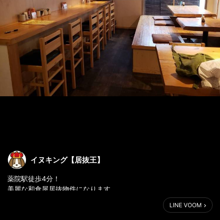
イヌキング【居抜王】
薬院駅徒歩4分！
美麗な和食屋居抜物件になります。
LINE VOOM
詳細はコチラ☞
https://inuki.2912103.co.jp/fudo/7669?