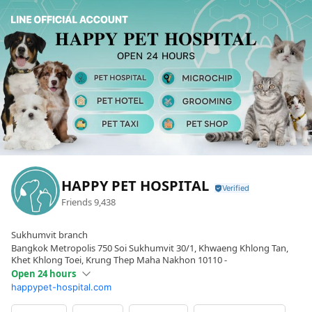
HAPPY PET HOSPITAL
Friends
9,438
Sukhumvit branch
Bangkok Metropolis 750 Soi Sukhumvit 30/1, Khwaeng Khlong Tan,
Khet Khlong Toei, Krung Thep Maha Nakhon 10110 -
Open 24 hours
happypet-hospital.com
Sun
Open 24 hours
Mon
Open 24 hours