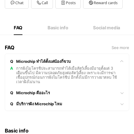
Tue
Open 24 hours
Chat
Call
Posts
Reward cards
Wed
Open 24 hours
Thu
Open 24 hours
Fri
Open 24 hours
Sat
Open 24 hours
FAQ
Basic info
Social media
FAQ
See more
Q
Microchip ทำได้ตั้งแต่น้องกี่ขวบ
A
การฝังไมโครชิปจะสามารถทำได้เมื่อสัตว์เลี้ยงมีอายุตั้งแต่ 3
เดือนขึ้นไป มีความปลอดภัยสูงต่อสัตว์เลี้ยง เพราะจะมีการฆ่า
เชื้ออุปกรณ์ก่อนการฝังไมโครชิป อีกทั้งไม่มีการวางยาสลบ ใช้
เวลาฝังไม่นาน
Q
Microchip คืออะไร
Q
มีบริการฝัง Microchip ไหม
Basic info